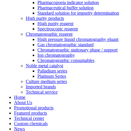
Pharmacopoeia indicator solution
Pharmaceutical buffer solution
Standard solution for impurity determination
High purity products
High purity reagent
Spectroscopic reagent
Chromatographic reagent
High pressure liquid chromatography eluant
Gas chromatographic standard
Chromatographic stationary phase / support
Ion chromatography
Chromatographic consumables
Noble metal catalyst
Palladium series
Platinum Series
Culture medium series
Imported brands
Technical service
Home
About Us
Promotional products
Featured products
Technical center
Custom chemicals
News