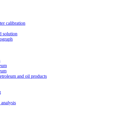
er calibration
d solution
tograph
m
leum
leum
etroleum and oil products
g
 analysis