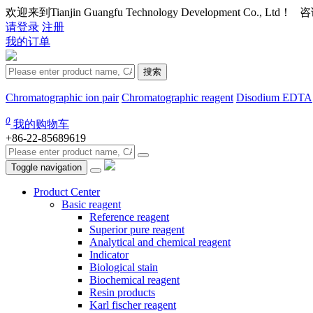
欢迎来到Tianjin Guangfu Technology Development Co., Ltd
请登录
注册
我的订单
搜索
Chromatographic ion pair
Chromatographic reagent
Disodium EDTA
0
我的购物车
+86-22-85689619
Toggle navigation
Product Center
Basic reagent
Reference reagent
Superior pure reagent
Analytical and chemical reagent
Indicator
Biological stain
Biochemical reagent
Resin products
Karl fischer reagent