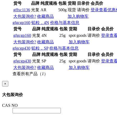
货号
品牌
纯度规格
包装
货期
目录价
会员价
gffxc1136
光复
AR
500g
现货
请询价
登录查看优惠
大包装询价?
收藏商品
加入购物车
gfgcgp160
铅粒，4N
价格与基本信息
货号
品牌
纯度规格
包装
货期
目录价
会员价
gfgcgp160
光复
4N
25g
spot goods
请询价
登录查
大包装询价?
收藏商品
加入购物车
gfgcgp430
铅粒，SP
价格与基本信息
货号
品牌
纯度规格
包装
货期
目录价
会员价
gfgcgp430
光复
SP
25g
spot goods
请询价
登录查
大包装询价?
收藏商品
加入购物车
查看所有产品（
1
）
×
大包装询价
CAS NO