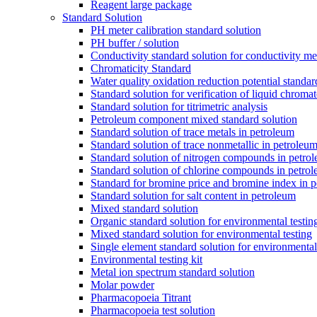
Reagent large package
Standard Solution
PH meter calibration standard solution
PH buffer / solution
Conductivity standard solution for conductivity met
Chromaticity Standard
Water quality oxidation reduction potential standar
Standard solution for verification of liquid chroma
Standard solution for titrimetric analysis
Petroleum component mixed standard solution
Standard solution of trace metals in petroleum
Standard solution of trace nonmetallic in petroleu
Standard solution of nitrogen compounds in petro
Standard solution of chlorine compounds in petro
Standard for bromine price and bromine index in p
Standard solution for salt content in petroleum
Mixed standard solution
Organic standard solution for environmental testin
Mixed standard solution for environmental testing
Single element standard solution for environmental
Environmental testing kit
Metal ion spectrum standard solution
Molar powder
Pharmacopoeia Titrant
Pharmacopoeia test solution