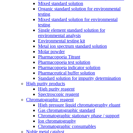
Mixed standard solution
Organic standard solution for environmental
testing
Mixed standard solution for environmental
testing
Single element standard solution for
environmental analysis
Environmental testing kit
Metal ion spectrum standard solution
Molar powder
Pharmacopoeia Titrant
Pharmacopoeia test solution
Pharmacopoeia indicator solution
Pharmaceutical buffer solution
Standard solution for impurity determination
High purity products
High purity reagent
Spectroscopic reagent
Chromatographic reagent
High pressure liquid chromatography eluant
Gas chromatographic standard
Chromatographic stationary phase / support
Ion chromatography
Chromatographic consumables
Noble metal catalyst