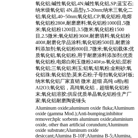
氧化铝;碱性氧化铝,4N;碱性氧化铝,SP;蓝宝石;
纳米级氧化铝 4N,晶型γ,5-20nm;纳米三氧化二
铝;氧化铝,40~50nm;氧化铝,CP;氧化铝粉,电熔
氧化铝粉280#,耐磨磨料;氧化铝粉1000目,5微
米;氧化铝粉1200目,3.5微米;氧化铝粉1500
目,2.5微米;氧化铝粉360#,耐磨填料;氧化铝粉
400#,耐磨化学品涂料;氧化铝粉500目,耐磨涂
料添加剂;氧化铝粉800目,7微米;氧化铝载体;优
质氧化铝,氧化铝粉,用于耐磨涂料添加剂;优质
氧化铝粉,电熔白刚玉微粉240#;α-氧化铝;层析
氧化铝;三氧化铝;刚玉;铝氧;铝氧粉;金刚砂;氧
化铝珠;氧化铝垫;莫来石粉;子母扣氧化铝衬板;
纳米氧化铝厂家直销 微米 超细 高纯 α相γ相
Al2O3;氧化铝，高纯氧化铝，超细氧化铝粉
末;氧化铝溶胶;供应优质单晶氧化铝粉生产厂
家;氧化铝耐磨陶瓷锤头
Aluminum oxide;aluminum oxide fluka;Aluminum
oxide (gamma Mod.);Anti-bumping;inhibitor
remover;hplc sorbents aluminum oxide;aluminium
oxide, other than artificial corundum;Aluminum
oxide substrate;Aluminum oxide
desiccant;Alumina B-10F;Alumina B-5;Alumina,