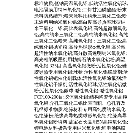
标准物质;低钠高温氧化铝;低钠活性氧化铝球;
电池隔膜用纳米氧化铝;二钾甘油磷酸酯;粉末
涂料防粘结剂;粉末涂料用纳米三氧化二铝;粉
末涂料用纳米氧化铝;高白度高导热率球型纳
米三氧化二铝;高比表氧化铝;高纯超微细氧化
铝;高纯纳米三氧化二铝;高纯纳米氧化铝;高纯
三氧化二铝粉末;高纯氧化铝；三氧化二铝;高
纯氧化铝抛光粉;高导热球形α-氧化铝;高分散
超活性纳米氧化铝;高分散高透明纳米氧化铝;
高光相纸吸墨剂用勃姆石纳米氧化铝粉;高温
氧化铝 325目;高温氧化铝微粉;活性氧化铝;硅
胶导热专用氧化铝;球状 活性氧化铝脱硫剂;活
性氧化铝钯催化剂载体;活性氧化铝除氟剂;活
性氧化铝干燥剂;活性氧化铝球;活性氧化铝微
粉;活性氧化铝微球;碱性氧化铝;碱性氧化铝
FCP100-200目;胶体氧化铝;结构陶瓷专用高纯
氧化铝;介孔三氧化二铝比表面积、总孔容及
孔径标准物质;绝缘材料专用高纯度纳米氧化
铝绝缘粉;绝缘高导热类球形氧化铝;绝缘高导
热氧化铝粉填料;蓝宝石长晶用5N高纯氧化铝;
锂电池材料掺杂专用纳米氧化铝;锂电池隔膜