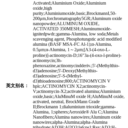
Activated;Aluminium Oxide;Aluminium
oxide,high
purity;Aluminiumoxide,basic,BrockmannI,50-
200μm,forchromatography5GR;Aluminum oxide
nanopowder;ALUMINUM OXIDE,
ACTIVATED 350MESH;Aluminumoxide-
ignitedpwdr.;gamma-Alumina, low soda;Metals
scavenging agent, Phosphotungstic acid modified
alumina (BASF MSA-FC Al-1);α-Alumina,
0.5μm;α-Alumina, 1～2μm;[A3-(4-oxo-L-
proline)]-actinomycin-D;16"3a-(4-oxo-l-proline)-
actinomycin;3h-
phenoxazine,actinomycindderiv.;5'-(Methylthio-
d3)adenosine;5'-Deoxy(Methylthio-
d3)adenosine;5'-S-(Methyl-
d3)thioadenosine;800;ACTINOMYCIN V
英文别名：
hplc;ACTINOMYCIN X2;actinomycin-
V;actinomycin-X2;activated alumina;Aluminium
oxide,basic;AluMinuM oxide H;AluMinuM oxide,
activated, neutral, BrockMann Grade
II;Brockmann 1;dialuminium trioxide;gamma-
Alumina, 1;spheres;Aeroxide® Alu C;Alumina
Nanofibers;Alumina nanowires;Aluminum oxide
nanowires;alpha-Alumina;alpha-Alumina
trihydrate;AD3H;Al2O3;la6;ps1;Rex;AD3;H-