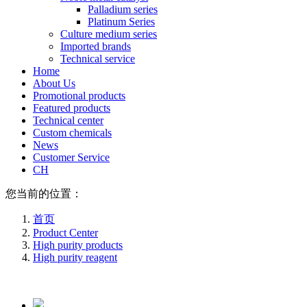
Palladium series
Platinum Series
Culture medium series
Imported brands
Technical service
Home
About Us
Promotional products
Featured products
Technical center
Custom chemicals
News
Customer Service
CH
您当前的位置：
首页
Product Center
High purity products
High purity reagent