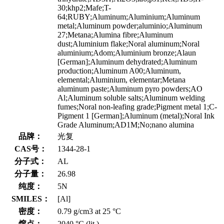
30;khp2;Mafe;T-
64;RUBY;Aluminum;Aluminium;Aluminum
metal;Aluminum powder;aluminio;Aluminum
27;Metana;Alumina fibre;Aluminum
dust;Aluminium flake;Noral aluminum;Noral
aluminium;Adom;Aluminium bronze;Alaun
[German];Aluminum dehydrated;Aluminum
production;Aluminum A00;Aluminum,
elemental;Aluminium, elementar;Metana
aluminum paste;Aluminum pyro powders;AO
Al;Aluminum soluble salts;Aluminum welding
fumes;Noral non-leafing grade;Pigment metal 1;C-
Pigment 1 [German];Aluminum (metal);Noral Ink
Grade Aluminum;AD1M;No;nano alumina
品牌：
光复
CAS号：
1344-28-1
分子式：
AL
分子量：
26.98
纯度：
5N
SMILES：
[Al]
密度：
0.79 g/cm3 at 25 °C
熔点：
2040 °C (lit.)