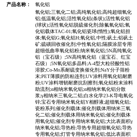
产品名称：
氧化铝
氧化铝;三氧化二铝;高纯氧化铝;高纯超细氧化
铝;低温氧化铝;活性氧化铝(条状);活性氧化铝
(球状);活性氧化铝脱硫催化剂;除氟氧化铝;氧
化铝载体TAC-01;氧化铝瓷球(惰性);氧化铝担
体;氧化铝G;氧化铝H;氧化铝,中性;矾土;铝矾土
矿;硫磺回收催化剂;中性氧化铝;隔膜涂层专用
超细低曲率氧化铝粉;纳米氧化铝;5N高纯氧化
铝（宝石级）;5N高纯氧化铝（蓝宝石、红宝
石级）;5N氧化铝多晶料;A-4型大粒径酸性铝
溶胶;Co-Mo系耐硫变换催化剂;NaY分子筛粉
末;PET薄膜的防粘连剂;UV涂料用氧化铝耐磨
粉;UV涂料增韧耐磨抗刮擦剂;氧化铝粉末涂料
助流剂;α相纳米氧化铝;α相纳米氧化铝分散
浆;γ相纳米三氧化二铝;白水化学23-K导电氧化
锌;宝石专用纳米氧化铝Y相醇液;超细氧化铝;
瓷粉系列;催化剂载体;催化剂载体用纳米三氧
化二铝;催化剂载体用纳米氧化铝;催化剂载体
用氧化铝;催化剂专用纳米氧化铝;大比表面积γ
纳米氧化铝;导热粉;导热专用超细氧化铝;导热
专用氧化铝;灯管专用纳米氧化铝;低比表面积