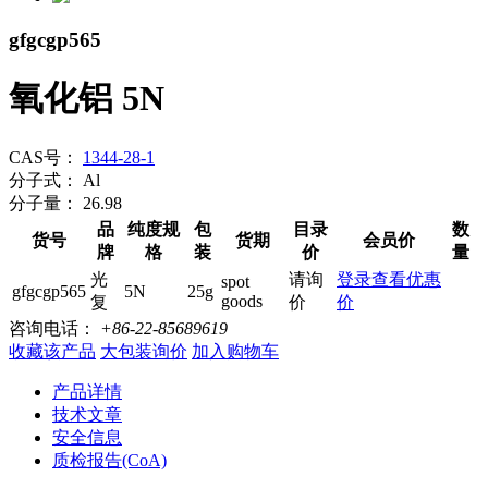
gfgcgp565
氧化铝 5N
CAS号：
1344-28-1
分子式：
Al
分子量：
26.98
品
纯度规
包
目录
数
货号
货期
会员价
牌
格
装
价
量
光
请询
登录查看优惠
spot
gfgcgp565
5N
25g
goods
复
价
价
咨询电话：
+86-22-85689619
收藏该产品
大包装询价
加入购物车
产品详情
技术文章
安全信息
质检报告(CoA)