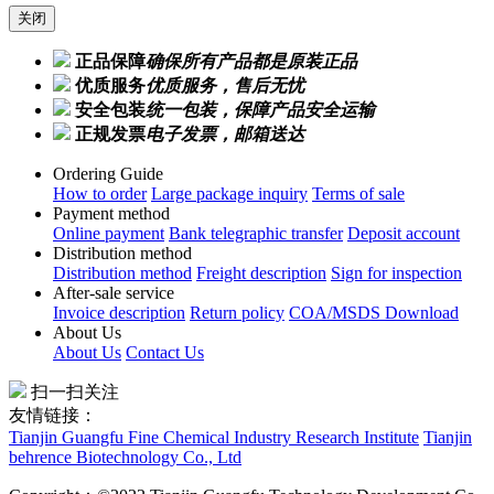
关闭
正品保障
确保所有产品都是原装正品
优质服务
优质服务，售后无忧
安全包装
统一包装，保障产品安全运输
正规发票
电子发票，邮箱送达
Ordering Guide
How to order
Large package inquiry
Terms of sale
Payment method
Online payment
Bank telegraphic transfer
Deposit account
Distribution method
Distribution method
Freight description
Sign for inspection
After-sale service
Invoice description
Return policy
COA/MSDS Download
About Us
About Us
Contact Us
扫一扫关注
友情链接：
Tianjin Guangfu Fine Chemical Industry Research Institute
Tianjin
behrence Biotechnology Co., Ltd