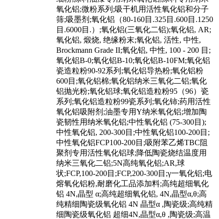
氧化铝;微粉系列;吸干机用活性氧化铝和分子
筛;吸墨剂;氧化铝（80-160目.325目.600目.1250
目.6000目.）;氧化铝(三氧化二铝);氧化铝, AR;
氧化铝, 煅烧, 绝缘粉末;氧化铝, 活性, 中性,
Brockmann Grade II;氧化铝, 中性, 100 - 200 目;
氧化铝B-0;氧化铝B-10;氧化铝B-10FM;氧化铝
瓷造粒粉90-92系列;氧化铝导热粉;氧化铝粉
600目;氧化铝棉;氧化铝纳米三氧化二铝;氧化
铝抛光粉;氧化铝球;氧化铝造粒粉95（96）瓷
系列;氧化铝造粒粉99瓷系列;氧化铈;药用活性
氧化铝吸附剂;油墨专用Y纳米氧化铝;增加陶
瓷韧性用纳米氧化铝;中性氧化铝 (75-300目);
中性氧化铝, 200-300目;中性氧化铝100-200目;
中性氧化铝FCP100-200目;吸附苯乙烯TBC阻
聚剂专用活性氧化铝球;降低陶瓷烧结温度用
纳米三氧化二铝;5N高纯氧化铝;AR,球
状;FCP,100-200目;FCP,200-300目;γ一氧化铝;电
熔氧化铝粉,耐磨化工品添加料;高纯超细氧化
铝 4N,晶型 α;高纯超细氧化铝, 4N,晶型α,θ;高
纯精细陶瓷级氧化铝 4N 晶型α ,陶瓷级;高纯精
细陶瓷级氧化铝 超细4N,晶型α,θ ,陶瓷级;高温