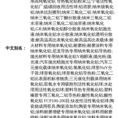
用高纯氧化铝 导热氧化铝粉末;辽宁省活性氧
化铝厂;硫磺回收用活性球;铝溶胶;纳米级氧化
铝;纳米抗刮擦剂;纳米三氧化二铝 纳米氧化铝;
纳米三氧化二铝丁酮分散液;纳米三氧化二铝
水溶液;纳米三氧化二铝油溶液;纳米氧化
铝,GR;纳米氧化铝醇分散液;纳米氧化铝抛光
液;纳米氧化铝水分散液;纳米氧化铝透明分散
液;耐高温高比表氧化铝;耐高温高比表载体;耐
火材料专用纳米氧化铝;耐磨粉;耐磨涂料专用
中文别名：
纳米氧化铝;尼龙导热专用纳米氧化铝导热粉;
抛光材料专用纳米氧化铝Y相醇液;抛光粉;抛
光液;汽车抛光蜡抛光专用纳米氧化铝;汽车三
元催化载体纳米氧化铝;氢氧化铝;球形NaY分
子筛;球形氧化铝;球形氧化铝导热粉;三氧化二
铝比表面积标准物质;三元催化剂载体用纳米
氧化铝;双氧水专用吸附剂活性氧化铝球;水处
理用活性氧化铝球;塑料导热专用氧化铝;塑料
橡胶专用三氧化二铝导热粉;酸性氧化铝;酸性
氧化铝 FCP100-200目;钛改性活性氧化铝球;陶
瓷烧成用窑具;陶瓷添加剂;陶瓷专用纳米氧化
铝;涂料耐磨增硬专用纳米氧化铝;涂料用耐磨
细粉;涂料油漆专用纳米氧化铝;涂料专用纳米