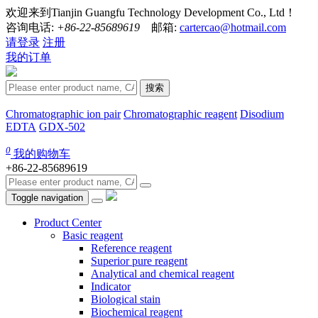
欢迎来到Tianjin Guangfu Technology Development Co., Ltd！
咨询电话:
+86-22-85689619
邮箱:
cartercao@hotmail.com
请登录
注册
我的订单
搜索
Chromatographic ion pair
Chromatographic reagent
Disodium
EDTA
GDX-502
0
我的购物车
+86-22-85689619
Toggle navigation
Product Center
Basic reagent
Reference reagent
Superior pure reagent
Analytical and chemical reagent
Indicator
Biological stain
Biochemical reagent